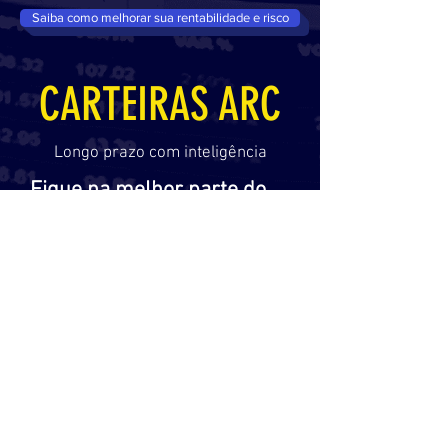
Saiba como melhorar sua rentabilidade e risco
CARTEIRAS ARC
Longo prazo com inteligência
Fique na melhor parte do
ciclo dos ativos com o
Método ARC!
- Carteira Americana
- Carteira BDRs
- Carteira Europeia
- Carteira ADRs
- Carteira Global
Conheça por que é inteligente investir com ARC