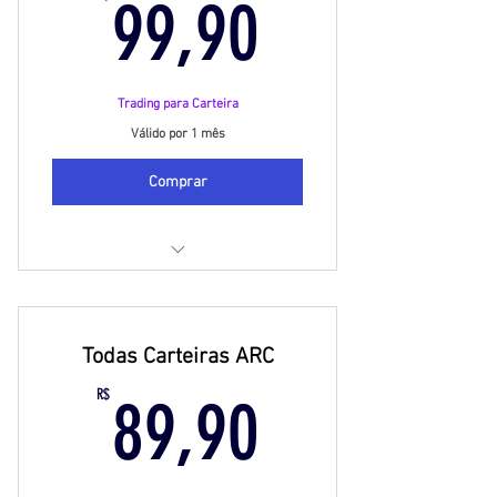
99,90R$
99,90
Trading para Carteira
Válido por 1 mês
Comprar
Busca diária de oportunidades
Mais de 300 ativos na cobertura
Todas Carteiras ARC
Receba as recomendações direto
89,90R$
R$
89,90
no seu Whatsapp