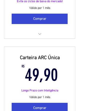
Evite os ciclos de baixa do mercado!
Válido por 1 mês
Comprar
Receba toda a semana as
recomendações
Carteira ARC Única
Além de todas, novas Carteiras
ARC incluídas
49,90R$
R$
49,90
Relatórios diretamente no seu
whatsapp
Longo Prazo com Inteligência
Válido por 1 mês
Comprar